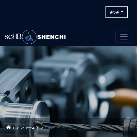
ቋንቋ
ቤት
ምርቶች
ቫልቭ