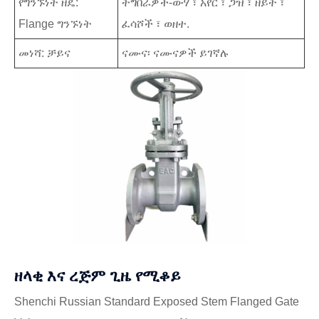
የግንኙነት ዘዴ:
ትግበራዎች-ውሃ ፣ አየር ፣ ጋዝ ፣ ዘይት ፣
Flange ግንኙነት
ፈሳሾች ፣ ወዘተ.
መነሻ: ቻይና
ናሙና፡ ናሙናዎች ይገኛሉ
ዘላቂ እና ረጅም ጊዜ የሚቆይ
Shenchi Russian Standard Exposed Stem Flanged Gate