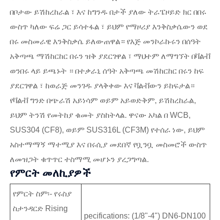
በቦታው ይሽከረከራል ፣ እና ከግንዱ በታች ያለው ትራፔዞይድ ክር በበሩ
ውስጥ ካለው ፍሬ ጋር ይሳተፋል ፣ ይህም የማዞሪያ እንቅስቃሴውን ወደ
በሩ መስመራዊ እንቅስቃሴ ይለውጠዋል። የእጅ መንኮራኩሩን በሰዓት
አቅጣጫ ማሽከርከር በሩን ዝቅ ያደርገዋል ፣ ማህተም ለማግኘት በቫልቭ
ወንበሩ ላይ ይጫኑት ። በተቃራኒ ሰዓት አቅጣጫ መሽከርከር በሩን ከፍ
ያደርገዋል ፣ ከወራጅ መንገዱ ያላቅቀው እና ቫልቭውን ይከፍታል።
የቫልቭ ግንድ በጭራሽ አይነሳም ወይም አይወድቅም, ይሽከረከራል,
ይህም ትንሽ የመትከያ ቁመት ያስከትላል. ዋናው አካል በ WCB,
SUS304 (CF8), ወይም SUS316L (CF3M) የተሰራ ነው, ይህም
አስተማማኝ ማተሚያ እና በሩሲያ መደበኛ የቧንቧ መስመሮች ውስጥ
ለመዝጋት ቁጥጥር ተስማሚ መሆኑን ያረጋግጣል.
የምርት መለኪያዎች
የምርት ስም፡- የሩስያ
ስታንዳርድ Rising
pecifications: (1/8"-4") DN6-DN100