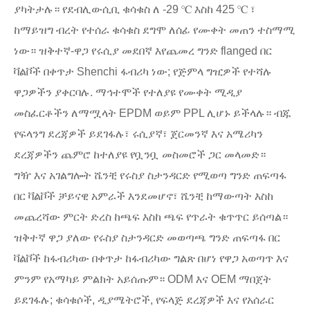
ያካትታሉ። የደብሊውሲቢ ቁሳቁስ ለ -29 ℃ እስከ 425 ℃ ፣
ከማይዝግ ብረት የተሰራ ቁሳቁስ ደግሞ ለሰፊ የሙቀት መጠን ተስማሚ
ነው። ዝቅተኛ-ዋጋ የሩሲያ መደበኛ እየጨመረ ግንድ flanged በር
ቫልቮች በቀጥታ Shenchi ፋብሪካ ነው; የጅምላ ግዢዎች የተሻሉ
ዋጋዎችን ያቀርባሉ. ማኅተሞች የተለያዩ የሙቀት ሚዲያ
መስፈርቶችን ለማሟላት EPDM ወይም PPL ሊሆኑ ይችላሉ። ብጁ
የፍላንግ ደረጃዎች ይደገፋሉ፣ ሩሲያኛ፣ ጀርመንኛ እና አሜሪካን
ደረጃዎችን ጨምሮ ከተለያዩ የቧንቧ መስመሮች ጋር መላመድ።
ግዥ እና አገልግሎት ሼንቺ የሩስያ ስታንዳርድ የሚወጣ ግንድ ጠፍጣፋ
በር ቫልቮች ቻይናዊ አምራች እንደመሆኖ፣ ሼንቺ ከማውጣት እስከ
መጨረሻው ምርት ድረስ ከጫፍ እስከ ጫፍ የጥራት ቁጥጥር ይሰጣል።
ዝቅተኛ ዋጋ ያለው የሩስያ ስታንዳርድ መወጣጫ ግንድ ጠፍጣፋ በር
ቫልቮች ከፋብሪካው በቀጥታ ከፋብሪካው ግልጽ በሆነ የዋጋ አወጣጥ እና
ምንም የአማካይ ምልክት አይሰጡም። ODM እና OEM ማበጀት
ይደገፋሉ; ቁሳቁሶች, ዲያሜትሮች, የፍላጅ ደረጃዎች እና የአሰራር