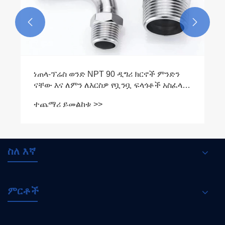


ነጠላ-ፕሬስ ወንድ NPT 90 ዲግሪ ክርኖች ምንድን
ናቸው እና ለምን ለእርስዎ የቧንቧ ፍላጎቶች አስፈላጊ
ናቸው
ተጨማሪ ይመልከቱ >>
ስለ እኛ
ምርቶች