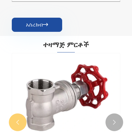
አስረክብ

ተዛማጅ ምርቶች

