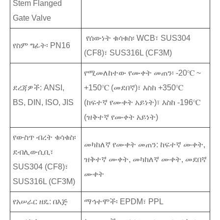
Stem Flanged
Gate Valve
የሰውነት ቁሳቁስ፡ WCB፣ SUS304
የስም ግፊት፡ PN16
(CF8)፣ SUS316L (CF3M)
የሚመለከተው የሙቀት መጠን፡ -20℃ ~
ደረጃዎች: ANSI,
+150℃ (መደበኛ)፣ እስከ +350℃
BS, DIN, ISO, JIS
(ከፍተኛ የሙቀት አይነት)፣ እስከ -196℃
(ዝቅተኛ የሙቀት አይነት)
የውስጥ ብረት ቁሳቁስ፡
መካከለኛ የሙቀት መጠን: ከፍተኛ ሙቀት,
ደብሊውሲቢ፣
ዝቅተኛ ሙቀት, መካከለኛ ሙቀት, መደበኛ
SUS304 (CF8)፣
ሙቀት
SUS316L (CF3M)
የአሠራር ዘዴ: በእጅ
ማኅተሞች፡ EPDM፣ PPL