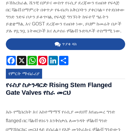
ይሽከረከራል. ሼንቺ በቻይና ውስጥ የሩሲያ ደረጃውን የጠበቀ የፍላጅ
በር ቫልቭ በማምረት በቀጥታ የፋብሪካ አቅርቦትን ያቀርባል። የተደበቀው
ግንድ ንድፍ ቦታን ይቆጥባል, የፍላጅ ግንኙነት ከፍተኛ ግፊትን
ይቋቋማል, እና GOST ደረጃውን የጠበቀ ነው, ይህም ከመሬት በታች
ያሉ የቧንቧ ኔትወርኮች እና ለታሰሩ የቫልቭ ጉድጓዶች ተስማሚ ነው.
ጥያቄ ላክ
Facebook
X
WhatsApp
Pinterest
LinkedIn
Share
የምርት ማብራሪያ
የሩስያ ስታንዳርድ Rising Stem Flanged
Gate Valves የስራ መርህ
እሱ የሚበረክት እና አስተማማኝ የሩሲያ መደበኛ እየጨመረ ግንድ
flanged በር ቫልቭ የበሩን እንቅስቃሴ ለመንዳት የቫልቭ ግንድ
በማሽከርከር መርህ ላይ ይሰራል። የእጅ መንኮራኩሩ የቫልቭ ግንድውን