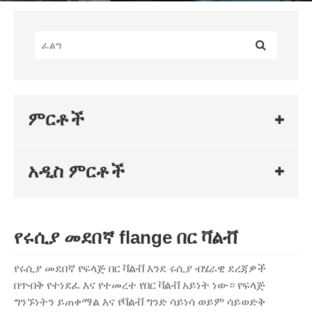
ምርቶች
አዲስ ምርቶች
የሩሲያ መደበኛ flange በር ቫልቭ
የሩሲያ መደበኛ የፍላጅ በር ቫልቭ እንደ ሩሲያ ብሄራዊ ደረጃዎች
በጥብቅ የተነደፈ እና የተመረተ የበር ቫልቭ አይነት ነው። የፍላጅ
ግንኙነትን ይጠቀማል እና የቫልቭ ግንድ ሳይነሳ ወይም ሳይወድቅ