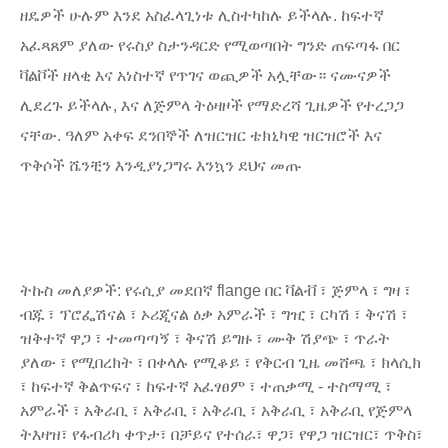
ዘዴዎች ሁሉም እንደ አስፈላጊነቱ ሊስተካከሉ ይችላሉ. ከፍተኛ
አፈጻጸም ያለው የሩስያ ስታንዳርድ የሚወጣበት ግንድ ጠፍጣፋ በር
ቫልቮች ዘላቂ እና አነስተኛ የጥገና ወጪዎች አሏቸው። ናሙናዎች
ሊደረጉ ይችላሉ, እና ለጅምላ ትዕዛዞች የማድረሻ ጊዜዎች የተረጋጋ
ናቸው. ዓለም አቀፍ ደንበኞች ለዝርዝር ቴክኒካዊ ዝርዝሮች እና
ጥቅሶች ሼንቺን እንዲያነጋግሩ እንኳን ደህና መጡ
ትኩስ መለያዎች: የሩሲያ መደበኛ flange በር ቫልቭ ፣ ጅምላ ፣ ግዛ ፣
ብጁ ፣ ፕሮፌሽናል ፣ ኦሪጂናል ዕቃ አምራች ፣ ግዢ ፣ ርካሽ ፣ ቅናሽ ፣
ዝቅተኛ ዋጋ ፣ ተመጣጣኝ ፣ ቅናሽ ይግዙ ፣ ሙቅ ሽያጭ ፣ ጥራት
ያለው ፣ የሚበረክት ፣ በቀላሉ የሚቆይ ፣ የቅርብ ጊዜ መሸጫ ፣ ክላሲክ
፣ ከፍተኛ ቅልጥፍና ፣ ከፍተኛ አፈፃፀም ፣ ተጠቃሚ - ተስማሚ ፣
አምራች ፣ አቅራቢ ፣ አቅራቢ ፣ አቅራቢ ፣ አቅራቢ ፣ አቅራቢ የጅምላ
ትእዛዝ፣ የፋብሪካ ቀጥታ፣ በቻይና የተሰራ፣ ዋጋ፣ የዋጋ ዝርዝር፣ ጥቅስ፣