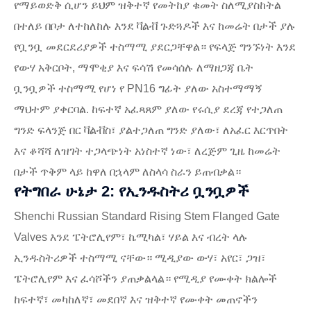
የማይወድቅ ሲሆን ይህም ዝቅተኛ የመትከያ ቁመት ስለሚያስከትል
በተለይ በቦታ ለተከለከሉ እንደ ቫልቭ ጉድጓዶች እና ከመሬት በታች ያሉ
የቧንቧ መደርደሪያዎች ተስማሚ ያደርጋቸዋል። የፍላጅ ግንኙነት እንደ
የውሃ አቅርቦት, ማሞቂያ እና ፍሳሽ የመሳሰሉ ለማዘጋጃ ቤት
ቧንቧዎች ተስማሚ የሆነ የ PN16 ግፊት ያለው አስተማማኝ
ማህተም ያቀርባል. ከፍተኛ አፈጻጸም ያለው የሩሲያ ደረጃ የተጋለጠ
ግንድ ፍላንጅ በር ቫልቭስ፣ ያልተጋለጠ ግንድ ያለው፣ ለአፈር እርጥበት
እና ቆሻሻ ለዝገት ተጋላጭነት አነስተኛ ነው፣ ለረጅም ጊዜ ከመሬት
በታች ጥቅም ላይ ከዋለ በኋላም ለስላሳ ስራን ይጠብቃል።
የትግበራ ሁኔታ 2: የኢንዱስትሪ ቧንቧዎች
Shenchi Russian Standard Rising Stem Flanged Gate
Valves እንደ ፔትሮሊየም፣ ኬሚካል፣ ሃይል እና ብረት ላሉ
ኢንዱስትሪዎች ተስማሚ ናቸው። ሚዲያው ውሃ፣ አየር፣ ጋዝ፣
ፔትሮሊየም እና ፈሳሾችን ያጠቃልላል። የሚዲያ የሙቀት ክልሎች
ከፍተኛ፣ መካከለኛ፣ መደበኛ እና ዝቅተኛ የሙቀት መጠኖችን