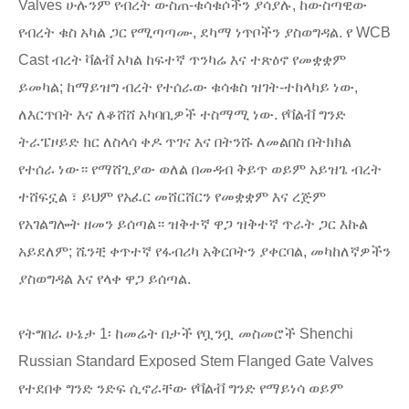
Valves ሁሉንም የብረት ውስጠ-ቁሳቁሶችን ያሳያሉ, ከውስጣዊው
የብረት ቁስ አካል ጋር የሚጣጣሙ, ደካማ ነጥቦችን ያስወግዳል. የ WCB
Cast ብረት ቫልቭ አካል ከፍተኛ ጥንካሬ እና ተጽዕኖ የመቋቋም
ይመካል; ከማይዝግ ብረት የተሰራው ቁሳቁስ ዝገት-ተከላካይ ነው,
ለእርጥበት እና ለቆሸሸ አካባቢዎች ተስማሚ ነው. የቫልቭ ግንድ
ትራፔዞይድ ክር ለስላሳ ቀዶ ጥገና እና በትንሹ ለመልበስ በትክክል
የተሰራ ነው። የማሸጊያው ወለል በመዳብ ቅይጥ ወይም አይዝጌ ብረት
ተሸፍኗል ፣ ይህም የአፈር መሸርሸርን የመቋቋም እና ረጅም
የአገልግሎት ዘመን ይሰጣል። ዝቅተኛ ዋጋ ዝቅተኛ ጥራት ጋር እኩል
አይደለም; ሼንቺ ቀጥተኛ የፋብሪካ አቅርቦትን ያቀርባል, መካከለኛዎችን
ያስወግዳል እና የላቀ ዋጋ ይሰጣል.
የትግበራ ሁኔታ 1፡ ከመሬት በታች የቧንቧ መስመሮች Shenchi
Russian Standard Exposed Stem Flanged Gate Valves
የተደበቀ ግንድ ንድፍ ሲኖራቸው የቫልቭ ግንድ የማይነሳ ወይም