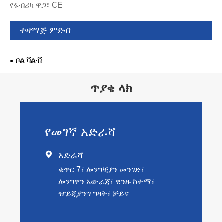
የፋብሪካ ዋጋ፣ CE
ተዛማጅ ምድብ
ቦል ቫልቭ
ጥያቄ ላክ
የመገኛ አድራሻ

አድራሻ
ቁጥር 7፣ ሎንግቺያን መንገድ፣
ሎንግዋን አውራጃ፣ ዌንዙ ከተማ፣
ዠይጂያንግ ግዛት፣ ቻይና