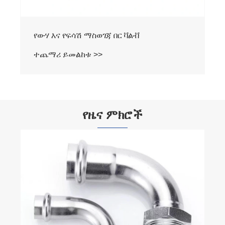
የውሃ እና የፍሳሽ ማስወገጃ በር ቫልቭ
ተጨማሪ ይመልከቱ >>
የዜና ምክሮች