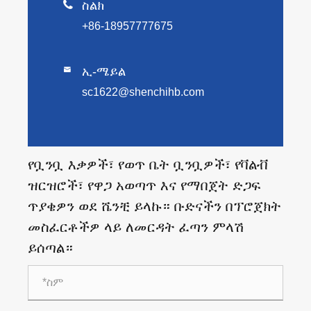

ስልክ
+86-18957777675
ኢ-ሜይል

sc1622@shenchihb.com
የቧንቧ እቃዎች፣ የወጥ ቤት ቧንቧዎች፣ የቫልቭ
ዝርዝሮች፣ የዋጋ አወጣጥ እና የማበጀት ድጋፍ
ጥያቄዎን ወደ ሼንቺ ይላኩ። ቡድናችን በፕሮጀክት
መስፈርቶችዎ ላይ ለመርዳት ፈጣን ምላሽ
ይሰጣል።