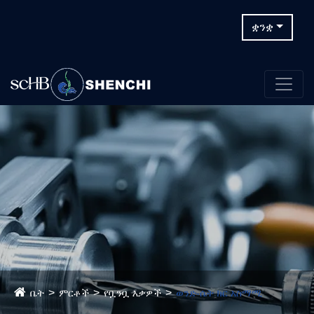
ቋንቋ
ቤት
ምርቶች
የቧንቧ እቃዎች
ወንድ-ሴት ክር አስማሚ