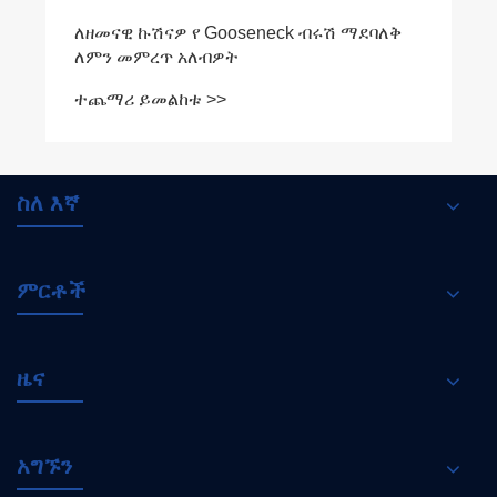
ለዘመናዊ ኩሽናዎ የ Gooseneck ብሩሽ ማደባለቅ
ለምን መምረጥ አለብዎት
ተጨማሪ ይመልከቱ >>
ስለ እኛ
ምርቶች
ዜና
አግኙን