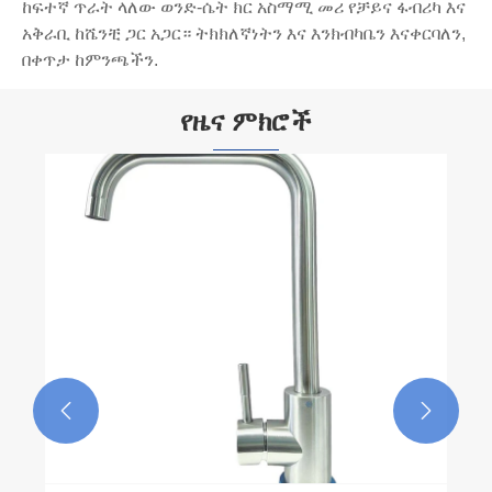
ከፍተኛ ጥራት ላለው ወንድ-ሴት ክር አስማሚ መሪ የቻይና ፋብሪካ እና
አቅራቢ ከሼንቺ ጋር አጋር። ትክክለኛነትን እና እንክብካቤን እናቀርባለን,
በቀጥታ ከምንጫችን.
የዜና ምክሮች

