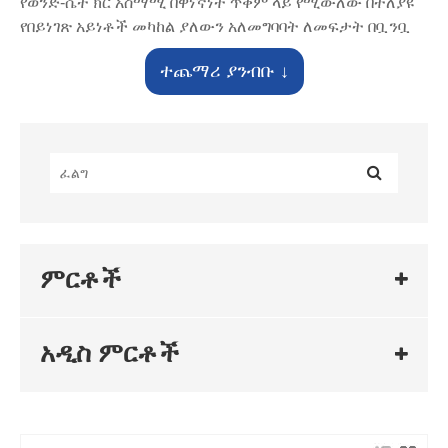
የወንድ-ሴት ክር አስማሚ በዋነኛነት ጥቅም ላይ የሚውለው በተለያዩ
የበይነገጽ አይነቶች መካከል ያለውን አለመግባባት ለመፍታት በቧንቧ
መስመሮች ውስጥ ነው። በክር በተደረደሩ ግንኙነቶች ቧንቧዎች፣
ተጨማሪ ያንብቡ ↓
ቫልቮች ወይም የተለያዩ መመዘኛዎች ወይም ዓይነቶች መሣሪያዎች
ያለችግር እንዲገናኙ ያስችላል።
ዋና የአፈጻጸም ጥቅሞች
1. የመዋቅር ጥንካሬ
የተቀናጀ ትክክለኛነትን ፎርጂንግ፡- የአሸዋ ቀዳዳዎችን እና ስንጥቆችን
ለማስወገድ በቴክኖሎጂ የተመረተ ሲሆን ይህም ከፍተኛ ጫና እና
ውጫዊ ተጽእኖን ሳይሰበር ለመቋቋም የሚያስችል ከፍተኛ መዋቅራዊ
ምርቶች
ጥንካሬን ይፈጥራል።
2. ማተም እና መፍሰስ መከላከል
ከፍተኛ የፍጻሜ ጠፍጣፋነት፡ የአስማሚው የመጨረሻ ፊቶች
አዲስ ምርቶች
ትክክለኛነት በማሽን የተሰሩ ናቸው፣ በማሸግ ጋኬቶች ወይም በክር
ማኅተም ቴፕ ሲጠቀሙ የተሻለ ግንኙነትን ያረጋግጣል፣ ይህም የፍሰት
መከላከልን የበለጠ ያሻሽላል።
3. ተያያዥነት እና ተስማሚነት