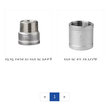
ዲያሜትር ያላቸው ናቸው. የመጠን ሽግግሮችን በማንቃት, የተለያየ
ዲያሜትር ያላቸው ቧንቧዎችን ለማገናኘት ያገለግላል.
የቧንቧ የወንድ እና የሴት ክር እቃዎች
የሴት ክር ቀጥ ያለ አያያዥ
«
1
»