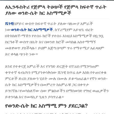
ለኢንዱስትሪ የጅምላ ትዕዛዞች የጅምላ ከፍተኛ ጥራት
ያለው ወንድ-ሴት ክር አስማሚዎች
ሼንቺ
በቻይና ውስጥ ከፍተኛ ጥራት ያለው ባለሙያ አምራች
ነው
ወንድ-ሴት ክር አስማሚዎች
. ከፕሪሚየም አይዝጌ ብረት
በትክክለኛ-ማሽን የተሰሩ ክሮች የተሰሩ እነዚህ አስማሚዎች በቧንቧ
ስርዓቶች ውስጥ በሴት እና በወንድ ክሮች መካከል አስተማማኝ
መለዋወጥ ያስችላሉ፣ ይህም እጅግ በጣም ጥሩ የማተሚያ አፈጻጸም
እና ቀላል ጭነት ነው።
እንደ የተቀናጀ አምራች እና የንግድ ድርጅት በፕሬስ የሚገጣጠም
ቀጥተኛ ፋብሪካን የሚያንቀሳቅሰው ሼንቺ ከጥሬ ዕቃ እስከ የተጠናቀቁ
ምርቶች ድረስ ያለውን ሂደት ሙሉ በሙሉ ይቆጣጠራል። የኛን ወንድ-
ሴት ክር አስማሚዎችን በመምረጥ ከአምራቹ ጋር በቀጥታ
ይገናኛሉ፣የመካከለኛው ሰው ምልክቶችን በማስወገድ የግዢ ወጪዎችን
ይቀንሳል እና የመላኪያ ጊዜን ያሳጥራል።
የወንድ-ሴት ክር አስማሚ ምን ያደርጋል?