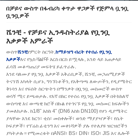
በቻይና ውስጥ በፋብሪካ ቀጥታ ዋጋዎች የጅምላ ቧንቧ
ቧንቧዎች
ሼንቺ - የቻይና ኢንዱስትሪያል የቧንቧ
እቃዎች አምራች
ውስጥ
ሼንቺ
የምርት ስርዓት,
ከማይዝግ ብረት የተሰራ የቧንቧ
እቃዎች
እና የኳስ ቫልቮች እርስ በርስ ይሟላሉ, አንድ ላይ አጠቃላይ
ፈሳሽ መቆጣጠሪያ መፍትሄ ይፈጥራሉ.
እንደ ባለሙያ የቧንቧ እቃዎች አቅራቢዎች, ሼንቺ, መጋጠሚያዎች
ትናንሽ አካላት ሲሆኑ, ግንኙነቶችን, የአቅጣጫ ለውጦችን, የዲያሜትር
ቅነሳን እና የፍሰት ስርጭትን በማንቃት በቧንቧ መስመሮች ውስጥ
ወሳኝ ሚና ይጫወታሉ. የእኛ በክር የተሰሩ የቧንቧ እቃዎች በትክክለኛ
ውስጣዊ እና ውጫዊ ክሮች በኩል የተገናኙ የቧንቧ መስመር ክፍሎችን
ያመለክታሉ. ከ1/8" እስከ 4" (DN6 እስከ DN100) የሆነ ዲያሜትር
ያላቸው እንደ ክርን፣ ቲስ፣ መስቀሎች፣ ወንድ ማያያዣዎች፣ የሴት
ኮፍያዎች፣ የፕሬስ ፊቲንግ እና መቀነሻዎች ያሉ የተለያዩ ዝርዝሮችን
ያካትታሉ። የሚመረቱት በANSI፣ BS፣ DIN፣ ISO፣ JIS እና ሌሎች