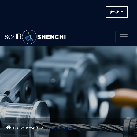
ቋንቋ
ቤት
ምርቶች
የቧንቧ እቃዎች