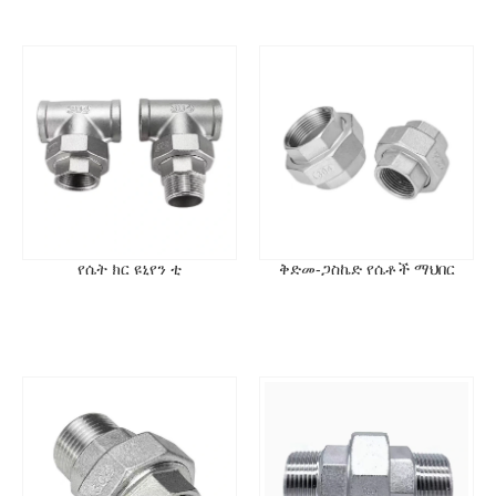
የሴት ክር ዩኒየን ቲ
ቅድመ-ጋስኬድ የሴቶች ማህበር