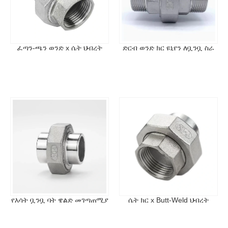
ፈጣን-ጫን ወንድ x ሴት ህብረት
ድርብ ወንድ ክር ዩኒየን ለቧንቧ ስራ
የእሳት ቧንቧ ባት ዌልድ መገጣጠሚያ
ሴት ክር x Butt-Weld ህብረት