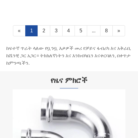
«
1
2
3
4
5
...
8
»
ከፍተኛ ጥራት ላለው የቧንቧ እቃዎች መሪ የቻይና ፋብሪካ እና አቅራቢ
ከሼንቺ ጋር አጋር። ትክክለኛነትን እና እንክብካቤን እናቀርባለን, በቀጥታ
ከምንጫችን.
የዜና ምክሮች