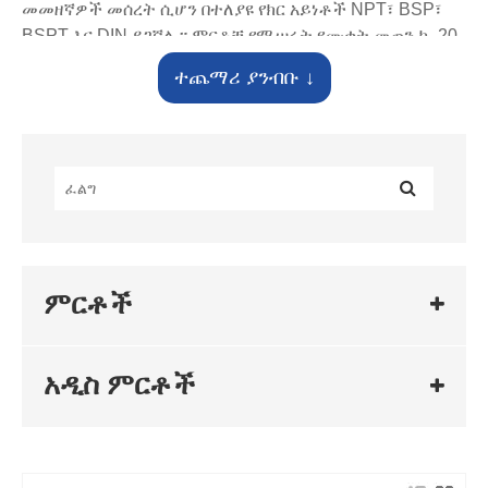
መመዘኛዎች መሰረት ሲሆን በተለያዩ የክር አይነቶች NPT፣ BSP፣
BSPT እና DIN ይገኛሉ። ምርቶቹ የሚሠሩት የሙቀት መጠን ከ -20
° ሴ እስከ 110 ° ሴ እና PN16 (1.6 MPa) የሆነ የግፊት መጠን ያለው
ተጨማሪ ያንብቡ ↓
ሲሆን ይህም ለብዙ የቧንቧ መስመሮች የተረጋጋ, የታሸገ እና
አስተማማኝ ግንኙነቶችን ያቀርባል.
የቁሳቁስ ምርጫ
እንደ ኃላፊነት የሚሰማው የቧንቧ እቃዎች አምራች, ሼንቺ ጥብቅ
የጥራት መስፈርቶችን ይጠብቃል. የእኛ
በክር የተጣበቁ የቧንቧ
እቃዎች
ከፍተኛ ጥራት ካለው አይዝጌ ብረት (304/316 ሊ) እና ናስ
የተሰሩ ናቸው፣ ይህም እጅግ በጣም ጥሩ የዝገት መቋቋም እና ከፍተኛ
ጥንካሬን ይሰጣል። በውሃ, በጋዝ, በዘይት እና ለስላሳ አሲድ ወይም
ምርቶች
አልካሊ ሚዲያ ለመጠቀም ተስማሚ ናቸው. የውስጥ እና የውጪ ክሮች
ለጠንካራ ምቹነት በትክክል የተሰሩ ናቸው እና በማሸጊያ ቴፕ ወይም
በሄምፕ ፋይበር ጥቅም ላይ ሲውሉ, ፍሳሽን በደንብ ይከላከላሉ. ከቤት
አዲስ ምርቶች
ውሃ አቅርቦት እና የፍሳሽ ማስወገጃ እስከ የኢንዱስትሪ ፈሳሽ መጓጓዣ
ድረስ ሼንቺ የቧንቧ መስመሮችን የረጅም ጊዜ የተረጋጋ አሠራር
ያረጋግጣል.