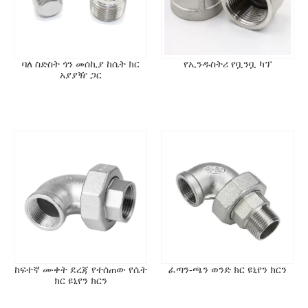
የፋብሪካ-ቀጥታ ዋጋ አወጣጥ፡ ለአከፋፋዮች ተወዳዳሪ ህዳጎች እና
ለጅምላ ትዕዛዞች ጥሩ ዋጋ።
ፈጣን ማጓጓዣ፡- ወደ ውጭ የሚላኩ ማሸጊያዎች ደህንነቱ የተጠበቀ
እና ወቅታዊ ማድረስን ያረጋግጣል።
ባለ ስድስት ጎን መሰኪያ ከሴት ክር
የኢንዱስትሪ የቧንቧ ካፕ
አያያዥ ጋር
ፈጣን ምላሽ፡ በ24 ሰዓታት ውስጥ ፈጣን ተሳትፎ።
ከፍተኛ ሙቀት ደረጃ የተሰጠው የሴት
ፈጣን-ጫን ወንድ ክር ዩኒየን ክርን
ክር ዩኒየን ክርን