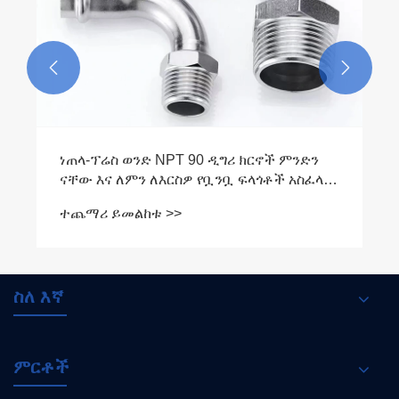


ነጠላ-ፕሬስ ወንድ NPT 90 ዲግሪ ክርኖች ምንድን
ናቸው እና ለምን ለእርስዎ የቧንቧ ፍላጎቶች አስፈላጊ
ናቸው
ተጨማሪ ይመልከቱ >>
ስለ እኛ
ምርቶች