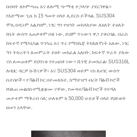
በብዛት ለኮምጣጤ እና ለሎሚ ጭማቂ ተጋላጭ ያደርገዋል።
የእድሜው ጊዜ ከ 15 ዓመት በላይ ሊደርስ ይችላል. SUS304
ሞሊብዲነም አልያዘም, ነገር ግን የዝገት መከላከያው ለዕለት ተዕለት
የቤት ውስጥ አጠቃቀም በቂ ነው, ይህም ጥሩውን ዋጋ ያቀርባል. ብራስ
ከፍተኛ የሜካኒካል ጥንካሬ እና ጥሩ የማስኬጃ ትክክለኛነት አለው, ነገር
ግን ትኩረትን ለመምራት ይዘት መከፈል አለበት; ከፍተኛ ጥራት ያለው
ናስ ለመጠቀም ደህንነቱ የተጠበቀ ነው። ሼንቺ ይመክራል፡ SUS316L
ለባህር ዳርቻ ኩሽናዎች፣ እና SUS304 ወይም ናስ ለሀገር ውስጥ
ቤተሰቦች። የ ቫልቭ ኮር በተመለከተ, ከማይዝግ ብረት ቫልቭ ኮሮች
የበለጠ መልበስ-የሚቋቋሙ ናቸው, የመዳብ ቫልቭ ኮሮች የተሻለ
መታተም ማቅረብ ሳለ; ሁለቱም ከ 50,000 ዑደቶች በላይ የህይወት
ዘመን አላቸው.