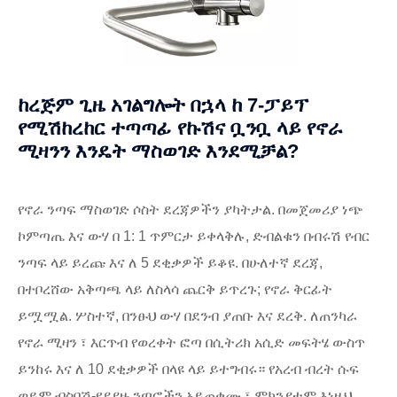
ከረጅም ጊዜ አገልግሎት በኋላ ከ 7-ፓይፕ
የሚሽከረከር ተጣጣፊ የኩሽና ቧንቧ ላይ የኖራ
ሚዛንን እንዴት ማስወገድ እንደሚቻል?
የኖራ ንጣፍ ማስወገድ ሶስት ደረጃዎችን ያካትታል. በመጀመሪያ ነጭ
ኮምጣጤ እና ውሃ በ 1: 1 ጥምርታ ይቀላቅሉ, ድብልቁን በብሩሽ የብር
ንጣፍ ላይ ይረጩ እና ለ 5 ደቂቃዎች ይቆዩ. በሁለተኛ ደረጃ,
በተቦረሸው አቅጣጫ ላይ ለስላሳ ጨርቅ ይጥረጉ; የኖራ ቅርፊት
ይሟሟል. ሦስተኛ, በንፁህ ውሃ በደንብ ያጠቡ እና ደረቅ. ለጠንካራ
የኖራ ሚዛን ፣ እርጥብ የወረቀት ፎጣ በሲትሪክ አሲድ መፍትሄ ውስጥ
ይንከሩ እና ለ 10 ደቂቃዎች በላዩ ላይ ይተግብሩ። የአረብ ብረት ሱፍ
ወይም ብስባሽ-የያያዙ ንጣፎችን አይጠቀሙ ፣ ምክንያቱም እነዚህ