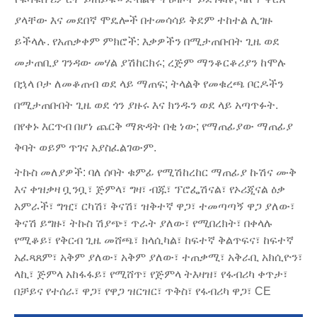
ያላቸው እና መደበኛ ሞዴሎች በተመሳሳይ ቅደም ተከተል ሊገዙ
ይችላሉ. የአጠቃቀም ምክሮች: እቃዎችን በሚታጠቡበት ጊዜ ወደ
መታጠቢያ ገንዳው መሃል ያሽከርክሩ; ረጅም ማንቆርቆሪያን ከሞሉ
በኋላ ቦታ ለመቆጠብ ወደ ላይ ማጠፍ; ትላልቅ የመቁረጫ ቦርዶችን
በሚታጠቡበት ጊዜ ወደ ጎን ያዙሩ እና ክንዱን ወደ ላይ አጣጥፉት.
በየቀኑ እርጥብ በሆነ ጨርቅ ማጽዳት በቂ ነው; የማጠፊያው ማጠፊያ
ቅባት ወይም ጥገና አያስፈልገውም.
ትኩስ መለያዎች: ባለ ሰባት ቁምፊ የሚሽከረከር ማጠፊያ ኩሽና ሙቅ
እና ቀዝቃዛ ቧንቧ፣ ጅምላ፣ ግዛ፣ ብጁ፣ ፕሮፌሽናል፣ የኦሪጂናል ዕቃ
አምራች፣ ግዢ፣ ርካሽ፣ ቅናሽ፣ ዝቅተኛ ዋጋ፣ ተመጣጣኝ ዋጋ ያለው፣
ቅናሽ ይግዙ፣ ትኩስ ሽያጭ፣ ጥራት ያለው፣ የሚበረክት፣ በቀላሉ
የሚቆይ፣ የቅርብ ጊዜ መሸጫ፣ ክላሲካል፣ ከፍተኛ ቅልጥፍና፣ ከፍተኛ
አፈጻጸም፣ አቅም ያለው፣ አቅም ያለው፣ ተጠቃሚ፣ አቅራቢ አክሲዮን፣
ላኪ፣ ጅምላ አከፋፋይ፣ የሚሸጥ፣ የጅምላ ትእዛዝ፣ የፋብሪካ ቀጥታ፣
በቻይና የተሰራ፣ ዋጋ፣ የዋጋ ዝርዝር፣ ጥቅስ፣ የፋብሪካ ዋጋ፣ CE