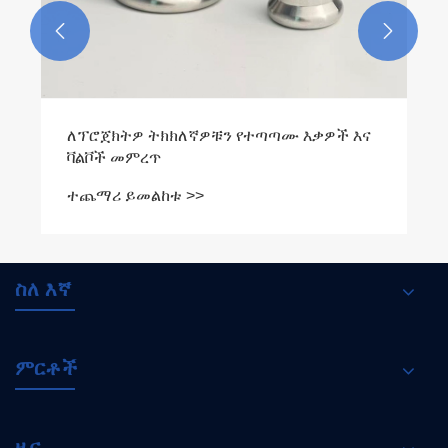


ለፕሮጀክትዎ ትክክለኛዎቹን የተጣጣሙ እቃዎች እና
ቫልቮች መምረጥ
ተጨማሪ ይመልከቱ >>
ስለ እኛ
ምርቶች
ዜና