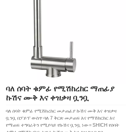
ባለ ሰባት ቁምፊ የሚሽከረከር ማጠፊያ
ኩሽና ሙቅ እና ቀዝቃዛ ቧንቧ
ባለ ሰባት ቁምፊ የሚሽከረከር መታጠፊያ ኩሽና ሙቅ እና ቀዝቃዛ
ቧንቧ በፓይፕ ውስጥ ባለ 7 ቅርጽ መታጠፍ እና የማሽከርከር እና
የማጠፍ ተግባራትን የሚያሳይ የኩሽና ቧንቧ ነው። SHICH የሰባት