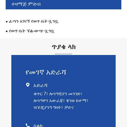
ተዛማጅ ምድብ
ፈጣን አገናኝ የወጥ ቤት ቧንቧ
የወጥ ቤት ፑል-ውጭ ቧንቧ
ጥያቄ ላክ
የመገኛ አድራሻ

አድራሻ
ቁጥር 7፣ ሎንግቺያን መንገድ፣
ሎንግዋን አውራጃ፣ ዌንዙ ከተማ፣
ዠይጂያንግ ግዛት፣ ቻይና

ስልክ