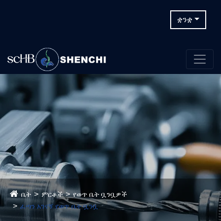
ቋንቋ
ቤት
ምርቶች
የወጥ ቤት ቧንቧዎች
ፈጣን አገናኝ የወጥ ቤት ቧንቧ