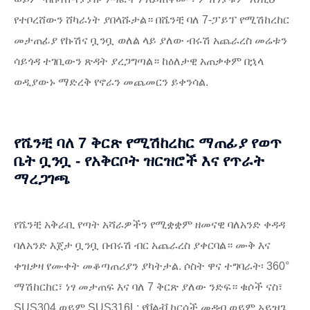
የተቦረሸውን ሸካራነት ያበላሹታል። በሼንቺ ባለ 7-ፓይፕ የሚሽከረከር
መታጠፊያ የኩሽና ቧንቧ ወለል ላይ ያለው ብሩሽ አጨራረስ መሬቱን
ሳይጎዳ ተገቢውን ጽዳት ያረጋግጣል። ከዕለታዊ አጠቃቀም በኋላ
ወዲያውኑ ማድረቅ የኖራን መጨመርን ይቀንሳል.
የሼንቺ ባለ 7 ቅርጽ የሚሽከረከር ማጠፊያ የወጥ
ቤት ቧንቧ - የአቅርቦት ዝርዝሮች እና የጥራት
ማረጋገጫ
የሼንቺ አቅራቢ የጣት አሻራዎችን የሚቋቋም ዘመናዊ ባለአንድ ቀዳዳ
ባለአንድ እጀታ ቧንቧ በብሩሽ ብር አጨራረስ ያቀርባል። ሙቅ እና
ቀዝቃዛ የሙቀት መቆጣጠሪያን ያካትታል. ሶስት ዋና ተግባራት፡ 360°
ማሽከርከር፣ ነፃ መታጠፍ እና ባለ 7 ቅርጽ ያለው ንድፍ። ቁሶች ናስ፣
SUS304 ወይም SUS316L; የቫልቭ ኮርሶች መዳብ ወይም አይዝጌ