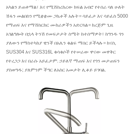
አካልን ይጠቀማል፣ እና የሚሽከረከረው ክፍል አብሮ የተሰራ ባለ ሁለት
ሽፋን መልበስን የሚቋቋሙ ጋኬቶች አሉት። ሳይፈታ እና ሳይፈስ 5000
የማጠፍ እና የማሽከርከር ሙከራዎችን አድርጓል። ከረጅም ጊዜ
አገልግሎት በኋላ ትንሽ የመፍታታት ስሜት ከተሰማዎት፣ ከግንዱ ጎን
ያለውን የማስተካከያ ዊንች በአሌን ቁልፍ ማሰር ይችላሉ። ከናስ,
SUS304 እና SUS316L ቁሳቁሶች የተሠራው ዋናው መዋቅር
የተረጋጋ እና በራሱ አይፈታም. ኃይለኛ ማጠፍ እና የጎን መታጠፍን
ያስወግዱ; ያለምንም ችግር ለአስር አመታት ሊቆይ ይገባል.