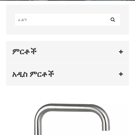
ምርቶች
አዲስ ምርቶች