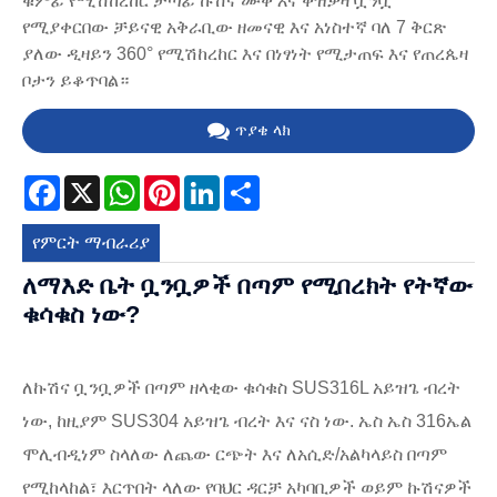
ቁምፊ የሚሽከረከር ታጣፊ ኩሽና ሙቅ እና ቀዝቃዛ ቧንቧ
የሚያቀርበው ቻይናዊ አቅራቢው ዘመናዊ እና አነስተኛ ባለ 7 ቅርጽ
ያለው ዲዛይን 360° የሚሽከረከር እና በነፃነት የሚታጠፍ እና የጠረጴዛ
ቦታን ይቆጥባል።
ጥያቄ ላክ
Facebook
X
WhatsApp
Pinterest
LinkedIn
Share
የምርት ማብራሪያ
ለማእድ ቤት ቧንቧዎች በጣም የሚበረክት የትኛው
ቁሳቁስ ነው?
ለኩሽና ቧንቧዎች በጣም ዘላቂው ቁሳቁስ SUS316L አይዝጌ ብረት
ነው, ከዚያም SUS304 አይዝጌ ብረት እና ናስ ነው. ኤስ ኤስ 316ኤል
ሞሊብዲነም ስላለው ለጨው ርጭት እና ለአሲድ/አልካላይስ በጣም
የሚከላከል፣ እርጥበት ላለው የባህር ዳርቻ አካባቢዎች ወይም ኩሽናዎች