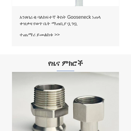
አንጸባራቂ ባለከፍተኛ ቅስት Gooseneck ነጠላ
ቀዝቃዛ የወጥ ቤት ማጠቢያ ቧንቧ
ተጨማሪ ይመልከቱ >>
የዜና ምክሮች