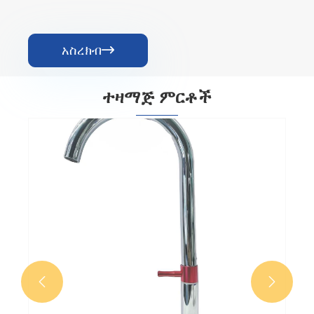
አስረክብ

ተዛማጅ ምርቶች

