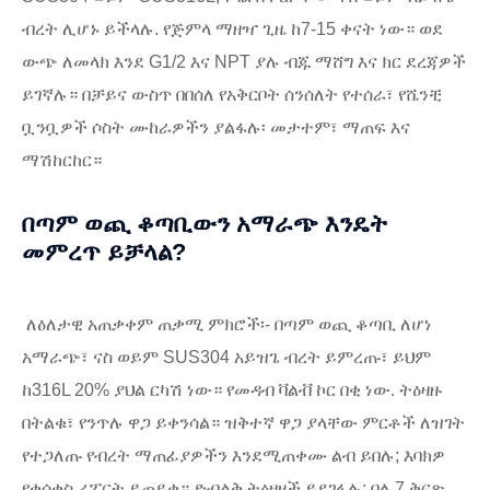
ብረት ሊሆኑ ይችላሉ. የጅምላ ማዘዣ ጊዜ ከ7-15 ቀናት ነው። ወደ
ውጭ ለመላክ እንደ G1/2 እና NPT ያሉ ብጁ ማሸግ እና ክር ደረጃዎች
ይገኛሉ። በቻይና ውስጥ በበሰለ የአቅርቦት ሰንሰለት የተሰራ፣ የሼንቺ
ቧንቧዎች ሶስት ሙከራዎችን ያልፋሉ፡ መታተም፣ ማጠፍ እና
ማሽከርከር።
በጣም ወጪ ቆጣቢውን አማራጭ እንዴት
መምረጥ ይቻላል?
ለዕለታዊ አጠቃቀም ጠቃሚ ምክሮች፡- በጣም ወጪ ቆጣቢ ለሆነ
አማራጭ፣ ናስ ወይም SUS304 አይዝጌ ብረት ይምረጡ፣ ይህም
ከ316L 20% ያህል ርካሽ ነው። የመዳብ ቫልቭ ኮር በቂ ነው. ትዕዛዙ
በትልቁ፣ የንጥሉ ዋጋ ይቀንሳል። ዝቅተኛ ዋጋ ያላቸው ምርቶች ለዝገት
የተጋለጡ የብረት ማጠፊያዎችን እንደሚጠቀሙ ልብ ይበሉ; እባክዎ
የቁሳቁስ ሪፖርት ይጠይቁ። ድብልቅ ትዕዛዞች ይደገፋሉ; ባለ 7 ቅርጽ