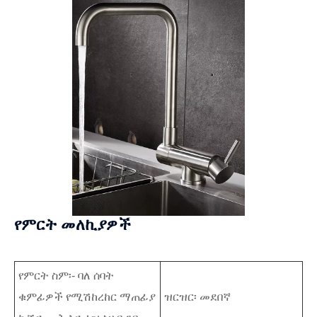
የምርት መለኪያዎች
የምርት ስም፡- ባለ ሰባት
ቁምፊዎች የሚሽከረከር ማጠፊያ
ዝርዝር፡ መደበኛ