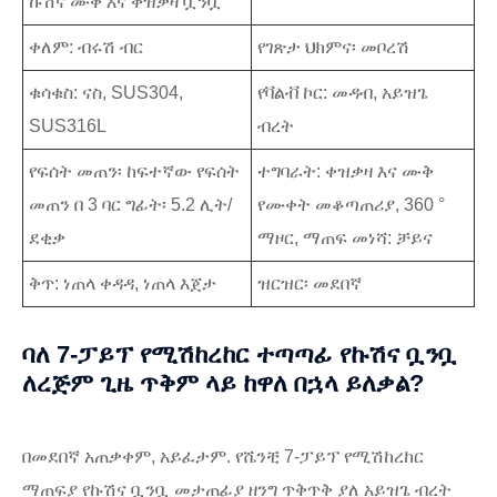
ኩሽና ሙቅ እና ቀዝቃዛ ቧንቧ
ቀለም: ብሩሽ ብር
የገጽታ ህክምና፡ መቦረሽ
ቁሳቁስ: ናስ, SUS304,
የቫልቭ ኮር: መዳብ, አይዝጌ
SUS316L
ብረት
የፍሰት መጠን፡ ከፍተኛው የፍሰት
ተግባራት: ቀዝቃዛ እና ሙቅ
መጠን በ 3 ባር ግፊት፡ 5.2 ሊት/
የሙቀት መቆጣጠሪያ, 360 °
ደቂቃ
ማዞር, ማጠፍ መነሻ: ቻይና
ቅጥ: ነጠላ ቀዳዳ, ነጠላ እጀታ
ዝርዝር፡ መደበኛ
ባለ 7-ፓይፕ የሚሽከረከር ተጣጣፊ የኩሽና ቧንቧ
ለረጅም ጊዜ ጥቅም ላይ ከዋለ በኋላ ይለቃል?
በመደበኛ አጠቃቀም, አይፈታም. የሼንቺ 7-ፓይፕ የሚሽከረከር
ማጠፍያ የኩሽና ቧንቧ መታጠፊያ ዘንግ ጥቅጥቅ ያለ አይዝጌ ብረት