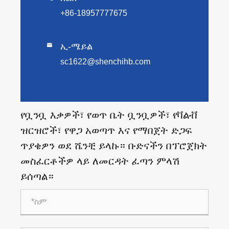
+86-18957777675
ኢ-ሜይል

sc1622@shenchihb.com
የቧንቧ እቃዎች፣ የወጥ ቤት ቧንቧዎች፣ የቫልቭ
ዝርዝሮች፣ የዋጋ አወጣጥ እና የማበጀት ድጋፍ
ጥያቄዎን ወደ ሼንቺ ይላኩ። ቡድናችን በፕሮጀክት
መስፈርቶችዎ ላይ ለመርዳት ፈጣን ምላሽ
ይሰጣል።