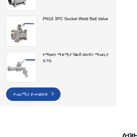
PN16 3PC Socket Weld Ball Valve
የማዕዘን ማቆሚያ ቫልቭ ለኩሽና ማጠቢያ
ቧንቧ
ተጨማሪ ይመልከቱ
ለብዙ