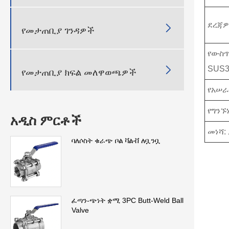
ደረጃዎች

የመታጠቢያ ገንዳዎች
የውስጥ
SUS3

የመታጠቢያ ክፍል መለዋወጫዎች
የአሠራ
የግንኙ
አዲስ ምርቶች
መነሻ:
ባለሶስት ቁራጭ ቦል ቫልቭ ለቧንቧ
ፈጣን-ጭነት ቋሚ 3PC Butt-Weld Ball
Valve