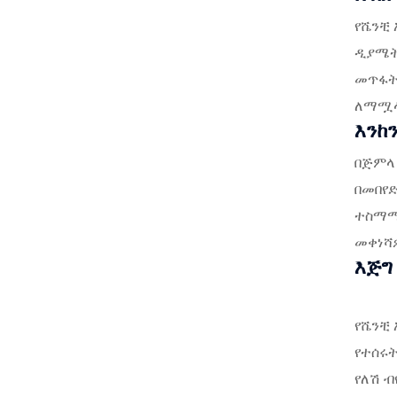
የሼንቺ 
ዲያሜትሮ
መጥፋት
ለማሟላት
እንከ
በጅምላ 
በመበየድ
ተስማሚ 
መቀነሻ
እጅግ
የሼንቺ 
የተሰሩት
የለሽ ብ