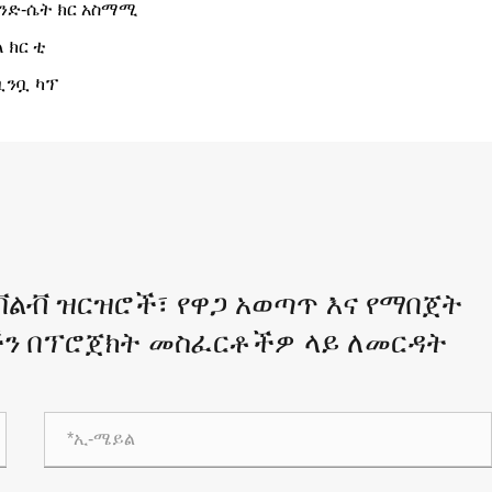
ንድ-ሴት ክር አስማሚ
ለ ክር ቲ
ቧንቧ ካፕ
ቫልቭ ዝርዝሮች፣ የዋጋ አወጣጥ እና የማበጀት
ችን በፕሮጀክት መስፈርቶችዎ ላይ ለመርዳት