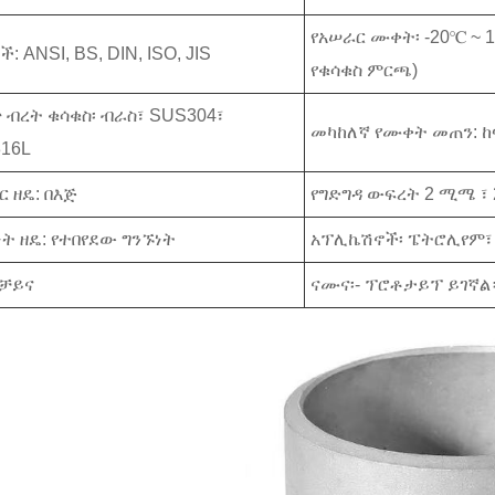
የአሠራር ሙቀት፡ -20℃ ~ 
: ANSI, BS, DIN, ISO, JIS
የቁሳቁስ ምርጫ)
 ብረት ቁሳቁስ፡ ብራስ፣ SUS304፣
መካከለኛ የሙቀት መጠን: 
16L
ር ዘዴ: በእጅ
የግድግዳ ውፍረት 2 ሚሜ ፣ 
ነት ዘዴ: የተበየደው ግንኙነት
አፕሊኬሽኖች፡ ፔትሮሊየም፣ ኬ
 ቻይና
ናሙና፡- ፕሮቶታይፕ ይገኛል