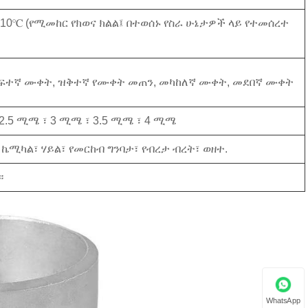
110℃ (የሚመከር የክወና ክልል፤ በተወሰኑ የስራ ሁኔታዎች ላይ የተመሰረተ
ከፍተኛ ሙቀት, ዝቅተኛ የሙቀት መጠን, መካከለኛ ሙቀት, መደበኛ ሙቀት
2.5 ሚሜ ፣ 3 ሚሜ ፣ 3.5 ሚሜ ፣ 4 ሚሜ
ሚካል፣ ሃይል፣ የመርከብ ግንባታ፣ የብረታ ብረት፣ ወዘተ.
።
WhatsApp