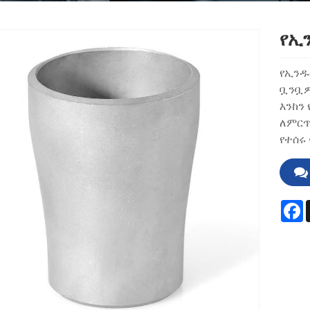
የኢን
የኢንዱ
ቧንቧዎ
እንከን
ለምርጥ
የተሰሩ
F