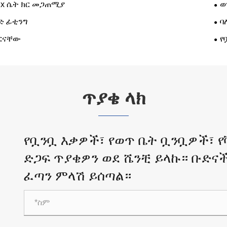
 x ሴት ክር መጋጠሚያ
ወ
ድ ፊቲንግ
ባ
ክርናቸው
የ
ጥያቄ ላክ
የቧንቧ እቃዎች፣ የወጥ ቤት ቧንቧዎች፣ የ
ድጋፍ ጥያቄዎን ወደ ሼንቺ ይላኩ። ቡድና
ፈጣን ምላሽ ይሰጣል።