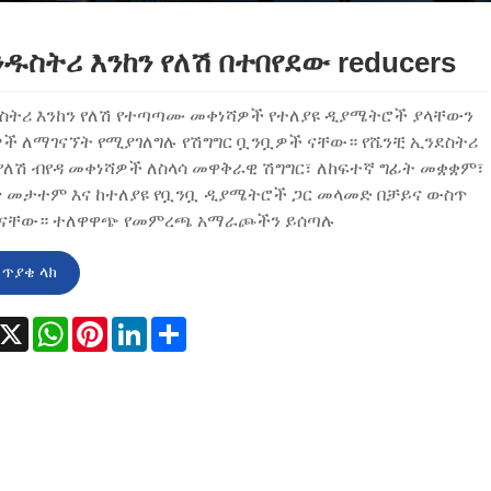
ዱስትሪ እንከን የለሽ በተበየደው reducers
ስትሪ እንከን የለሽ የተጣጣሙ መቀነሻዎች የተለያዩ ዲያሜትሮች ያላቸውን
ች ለማገናኘት የሚያገለግሉ የሽግግር ቧንቧዎች ናቸው። የሼንቺ ኢንደስትሪ
 የለሽ ብየዳ መቀነሻዎች ለስላሳ መዋቅራዊ ሽግግር፣ ለከፍተኛ ግፊት መቋቋም፣
 መታተም እና ከተለያዩ የቧንቧ ዲያሜትሮች ጋር መላመድ በቻይና ውስጥ
 ናቸው። ተለዋዋጭ የመምረጫ አማራጮችን ይሰጣሉ
ጥያቄ ላክ
acebook
X
WhatsApp
Pinterest
LinkedIn
Share