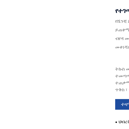
የተገ
የሼንቺ 
ይጠቀማሉ
ብየዳ መ
መቀነሻ
ትኩስ መ
ተመጣጣኝ
ተጠቃሚ-
ጥቅስ ፣
ተዛ
ህብረ