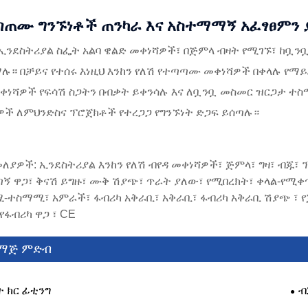
ጣጠሙ ግንኙነቶች ጠንካራ እና አስተማማኝ አፈፃፀምን ያ
ኢንደስትሪያል ስፌት አልባ ዌልድ መቀነሻዎች፣ በጅምላ ብዛት የሚገኙ፣ ከቧን
። በቻይና የተሰሩ እነዚህ እንከን የለሽ የተጣጣሙ መቀነሻዎች በቀላሉ የማይ
ቀነሻዎች የፍሳሽ ስጋትን በብቃት ይቀንሳሉ እና ለቧንቧ መስመር ዝርጋታ ተ
ዎች ለምህንድስና ፕሮጀክቶች የተረጋጋ የግንኙነት ድጋፍ ይሰጣሉ።
ለያዎች: ኢንደስትሪያል እንከን የለሽ ብየዳ መቀነሻዎች፣ ጅምላ፣ ግዛ፣ ብጁ፣ 
 ዋጋ፣ ቅናሽ ይግዙ፣ ሙቅ ሽያጭ፣ ጥራት ያለው፣ የሚበረክት፣ ቀላል-የሚቀጥ
ተስማሚ፣ አምራች፣ ፋብሪካ አቅራቢ፣ አቅራቢ፣ ፋብሪካ አቅራቢ ሽያጭ ፣ የጅምላ
 የፋብሪካ ዋጋ ፣ CE
ማጅ ምድብ
ት ክር ፊቲንግ
ብ