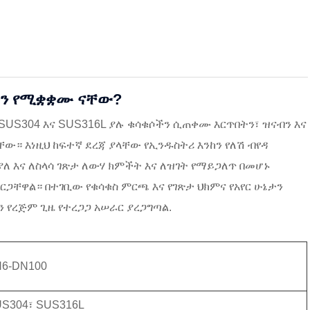
ገትን የሚቋቋሙ ናቸው?
 SUS304 እና SUS316L ያሉ ቁሳቁሶችን ሲጠቀሙ እርጥበትን፣ ዝናብን እና
ው። እነዚህ ከፍተኛ ደረጃ ያላቸው የኢንዱስትሪ እንከን የለሽ ብየዳ
 እና ለስላሳ ገጽታ ለውሃ ክምችት እና ለዝገት የማይጋለጥ በመሆኑ
ቸዋል። በተገቢው የቁሳቁስ ምርጫ እና የገጽታ ህክምና የአየር ሁኔታን
 የረጅም ጊዜ የተረጋጋ አሠራር ያረጋግጣል.
N6-DN100
US304፣ SUS316L