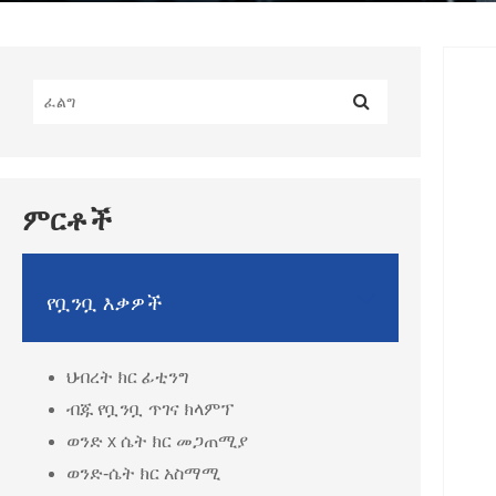
ምርቶች

የቧንቧ እቃዎች
ህብረት ክር ፊቲንግ
ብጁ የቧንቧ ጥገና ክላምፕ
ወንድ x ሴት ክር መጋጠሚያ
ወንድ-ሴት ክር አስማሚ