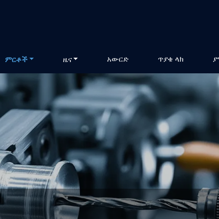
አውርድ
ጥያቄ ላክ
ያ
ምርቶች
ዜና