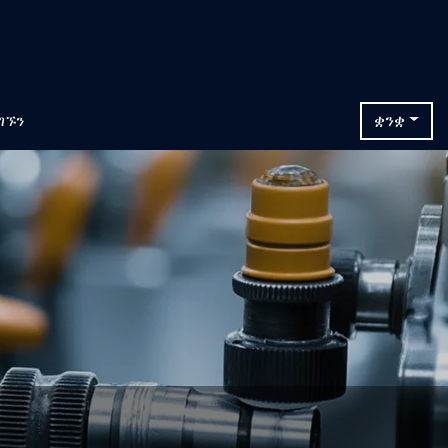
ግኙን
ቋንቋ