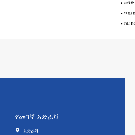
ወንድ
የባርበ
ክር 
የመገኛ አድራሻ

አድራሻ