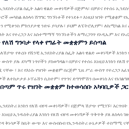
ኢንደስትሪያል ስፌት አልባ ዌልድ መቀነሻዎች በጅምላ፣ በቻይና የተሰሩ ኢንደስ
ች መካከል ለስላሳ ሽግግር ግንኙነቶች የተነደፉ። እነዚህ ዝገት የሚቋቋም የኢን
ን የሚቀንስ ምክንያታዊ ንድፍ ያሳያሉ፣ ይህም ለፔትሮሊየም፣ ለኬሚካል እና 
 እና የተረጋጋ እና አስተማማኝ ግንኙነቶችን ለማረጋገጥ የኦዲኤም እና የኦ
ን የለሽ ግንባታ የላቀ የግፊት መቋቋምን ይሰጣል
ለሽያጭ የቀረቡ የሼንቺ ኢንደስትሪያል ስፌት አልባ ዌልድ መቀነሻዎች እንከን 
 ውስጥ ያሉ ደካማ ነጥቦችን ያስወግዳል። በቻይና የተሰሩ እነዚህ እንከን የለ
ናቸው ፣ እና የእነሱ የዝገት መቋቋም በረጅም ጊዜ ሥራ ውስጥ የተረጋጋ አፈ
ዎች ለተከታታይ ኦፕሬሽን ሲስተም፣ የጥገና ድግግሞሽን በመቀነስ እና የአገ
 በጣም ጥሩ የዝገት መቋቋም ከተወሳሰቡ አካባቢዎች ጋ
ኢንደስትሪ እንከን የለሽ ብየዳ መቀነሻዎች፣ በጅምላ ሽያጭ የሚገኙ፣ እርጥበት 
 እነዚህ ኢንዱስትሪያል እንከን የለሽ ብየዳ መቀነሻዎች ጥቅጥቅ ያለ ለስላሳ 
የዳ ቅነሳዎች ከቤት ውጭ እና ውስብስብ የኢንዱስትሪ ሁኔታዎች ተስማሚ ናቸው