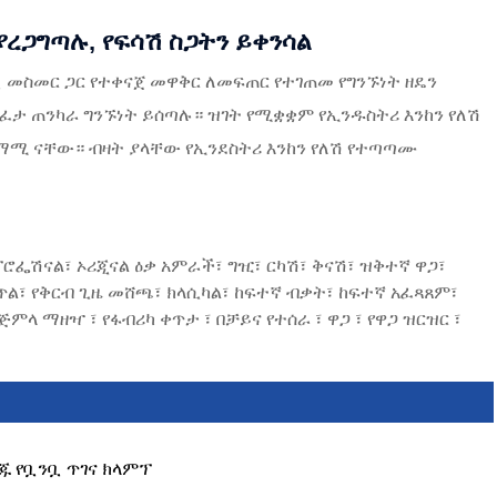
ረጋግጣሉ, የፍሳሽ ስጋትን ይቀንሳል
ቧ መስመር ጋር የተቀናጀ መዋቅር ለመፍጠር የተገጠመ የግንኙነት ዘዴን
ፈታ ጠንካራ ግንኙነት ይሰጣሉ። ዝገት የሚቋቋም የኢንዱስትሪ እንከን የለሽ
ስማሚ ናቸው። ብዛት ያላቸው የኢንደስትሪ እንከን የለሽ የተጣጣሙ
ፕሮፌሽናል፣ ኦሪጂናል ዕቃ አምራች፣ ግዢ፣ ርካሽ፣ ቅናሽ፣ ዝቅተኛ ዋጋ፣
ል፣ የቅርብ ጊዜ መሸጫ፣ ክላሲካል፣ ከፍተኛ ብቃት፣ ከፍተኛ አፈጻጸም፣
 ማዘዣ ፣ የፋብሪካ ቀጥታ ፣ በቻይና የተሰራ ፣ ዋጋ ፣ የዋጋ ዝርዝር ፣
ጁ የቧንቧ ጥገና ክላምፕ