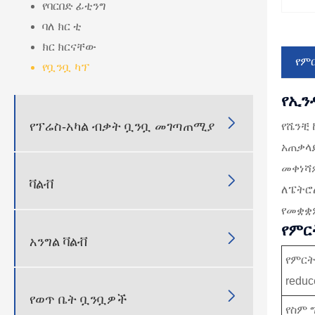
የባርበድ ፊቲንግ
ባለ ክር ቲ
ክር ክርናቸው
የም
የቧንቧ ካፕ
የኢን

የፕሬስ-አካል ብቃት ቧንቧ መገጣጠሚያ
የሼንቺ 
አጠቃላይ
መቀነሻዎ

ቫልቭ
ለፔትሮ
የመቋቋም
የምር

አንግል ቫልቭ
የምርት
reduc

የወጥ ቤት ቧንቧዎች
የስም 