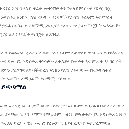
ትሪያል እንከን የለሽ ዌልድ መቀነሻዎችን በተለይም በተለያዩ የቧንቧ
ዱስትሪ እንከን የለሽ ብየዳ መቀነሻዎች የፈሳሽ ተፅእኖን እና የግፊት
ለኃይል ስርዓቶች ተስማሚ ያደርጋቸዋል። የተለያዩ የፕሮጀክት ፍላጎቶችን
ሪጂናል ዕቃ አምራች ማበጀት ይደገፋሉ።
የለሽ የመፍጠር ሂደትን ይጠቀማሉ፣ ይህም አጠቃላይ ጥንካሬን ያስገኛል እና
ሽ የተጣጣሙ የኢንዱስትሪ ቅነሳዎች ለተለያዩ የሙቀት እና የግፊት አካባቢዎች
ፃፀምን ያረጋግጣል። ባች-ደረጃ እንከን የለሽ የተጣጣሙ የኢንዱስትሪ
ልግሎት እድሜን ለማራዘም ተስማሚ ናቸው።
ር ይጣጣማል
አዘል እና ጎጂ አካባቢዎች ውስጥ የተረጋጋ አፈጻጸም ያሳያሉ። በቻይና ውስጥ
ገጽታ ያላቸው ሲሆን ቆሻሻን የሚቋቋም። ዝገት የሚቋቋም የኢንዱስትሪ እንከን
, እና ደረጃ ምርት መጠን የረጅም ጊዜ የተረጋጋ ክወና ያረጋግጣል.