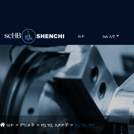
ቤት
ስለ እኛ
ቤት
ምርቶች
የቧንቧ እቃዎች
የቧንቧ ካፕ