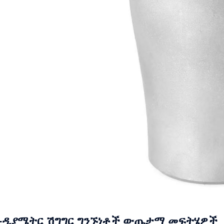
-ዲያሜትር ሽግግር ግንኙነቶች ውጤታማ መፍትሄዎች