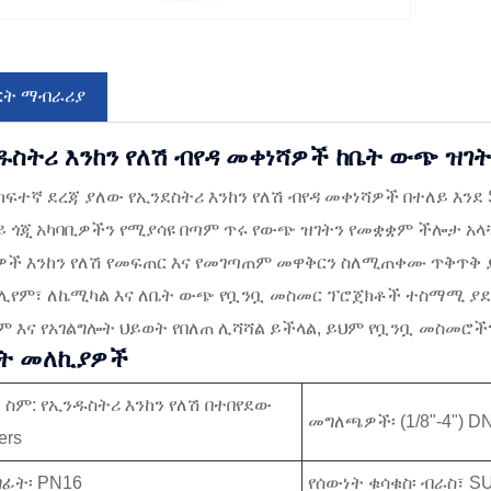
ርት ማብራሪያ
ዱስትሪ እንከን የለሽ ብየዳ መቀነሻዎች ከቤት ውጭ ዝ
ከፍተኛ ደረጃ ያለው የኢንደስትሪ እንከን የለሽ ብየዳ መቀነሻዎች በተለይ እንደ
 ጎጂ አካባቢዎችን የሚያሳዩ በጣም ጥሩ የውጭ ዝገትን የመቋቋም ችሎታ አላቸ
ች እንከን የለሽ የመፍጠር እና የመገጣጠም መዋቅርን ስለሚጠቀሙ ጥቅጥቅ ያለ
ሊየም፣ ለኬሚካል እና ለቤት ውጭ የቧንቧ መስመር ፕሮጀክቶች ተስማሚ ያደርጋ
 እና የአገልግሎት ህይወት የበለጠ ሊሻሻል ይችላል, ይህም የቧንቧ መስመሮችን
ት መለኪያዎች
 ስም: የኢንዱስትሪ እንከን የለሽ በተበየደው
መግለጫዎች፡ (1/8"-4") D
ers
ግፊት፡ PN16
የሰውነት ቁሳቁስ፡ ብራስ፣ S